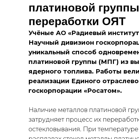
платиновой группы
переработки ОЯТ
Учёные АО «Радиевый институт 
Научный дивизион госкорпорац
уникальный способ одновреме
платиновой группы (МПГ) из в
ядерного топлива. Работы велис
реализации Единого отраслево
госкорпорации «Росатом».
Наличие металлов платиновой гру
затрудняет процесс их переработк
остекловывания. При температуре 
расплавах стекол металлы платин