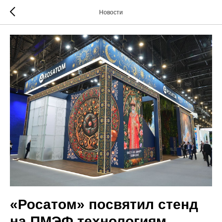
Новости
«Росатом» посвятил стенд
на ПМЭФ технологиям