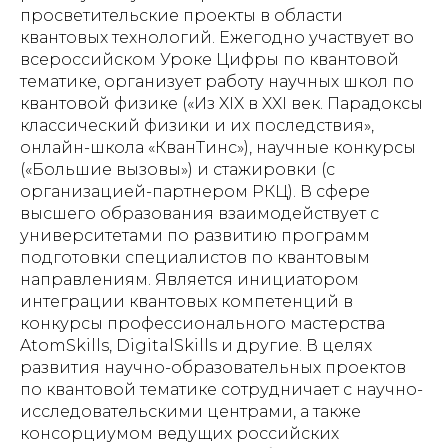
просветительские проекты в области
квантовых технологий. Ежегодно участвует во
всероссийском Уроке Цифры по квантовой
тематике, организует работу научных школ по
квантовой физике («Из XIX в XXI век. Парадоксы
классический физики и их последствия»,
онлайн-школа «КванТинс»), научные конкурсы
(«Большие вызовы») и стажировки (с
организацией-партнером РКЦ). В сфере
высшего образования взаимодействует с
университетами по развитию программ
подготовки специалистов по квантовым
направлениям. Является инициатором
интеграции квантовых компетенций в
конкурсы профессионального мастерства
AtomSkills, DigitalSkills и другие. В целях
развития научно-образовательных проектов
по квантовой тематике сотрудничает с научно-
исследовательскими центрами, а также
консорциумом ведущих российских