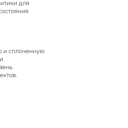
литики для
 состояния
ю и сплоченную
и
овень
ектов.