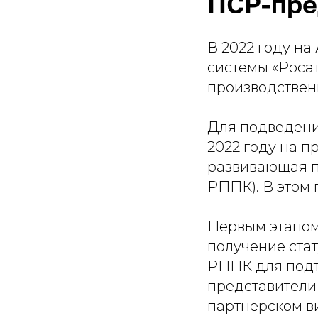
ПСР-пре
В 2022 году н
системы «Роса
производствен
Для подведени
2022 году на п
развивающая п
РППК). В этом 
Первым этапом
получение ста
РППК для подт
представители
партнерском в