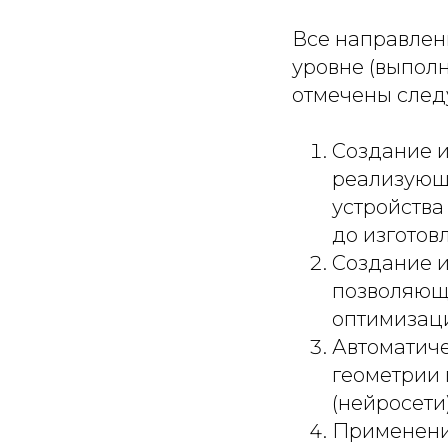
Все направлен
уровне (выполн
отмечены след
Создание 
реализующ
устройства
до изготов
Создание 
позволяющ
оптимизац
Автоматиче
геометрии
(нейросети
Применени