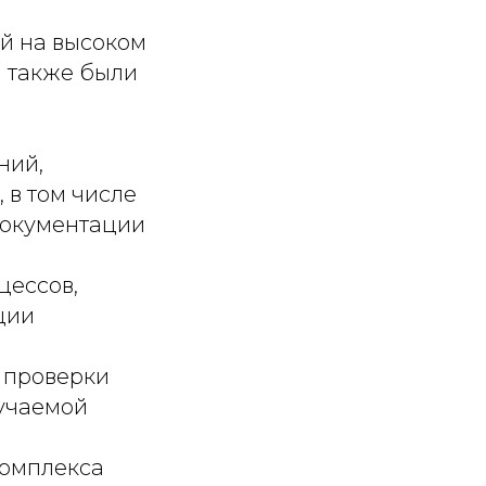
й на высоком
а также были
ний,
в том числе
 документации
цессов,
ции
 проверки
учаемой
комплекса