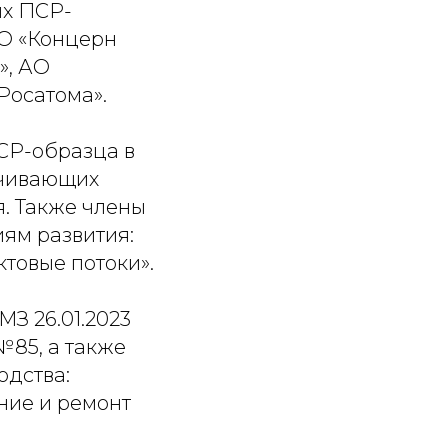
ых ПСР-
АО «Концерн
», АО
Росатома».
СР-образца в
ечивающих
я. Также члены
ям развития:
товые потоки».
З 26.01.2023
№85, а также
одства:
ние и ремонт