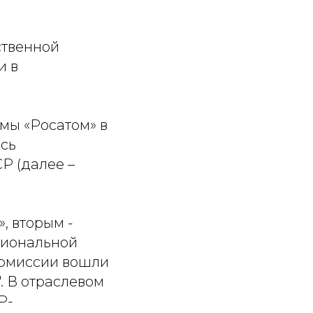
ственной
и в
мы «Росатом» в
ась
Р (далее –
, вторым -
зиональной
комиссии вошли
. В отраслевом
Р-