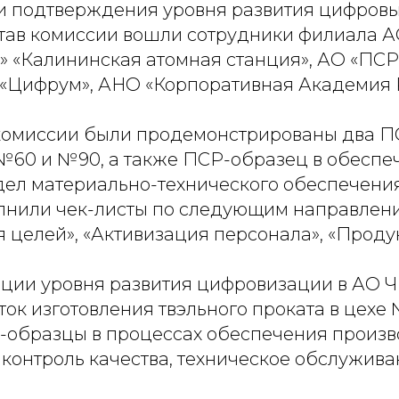
и подтверждения уровня развития цифров
став комиссии вошли сотрудники филиала 
» «Калининская атомная станция», АО «ПСР
У «Цифрум», АНО «Корпоративная Академия 
 комиссии были продемонстрированы два П
 №60 и №90, а также ПСР-образец в обесп
тдел материально-технического обеспечени
лнили чек-листы по следующим направлени
 целей», «Активизация персонала», «Продук
ции уровня развития цифровизации в АО ЧМ
ок изготовления твэльного проката в цехе 
образцы в процессах обеспечения произв
контроль качества, техническое обслужива