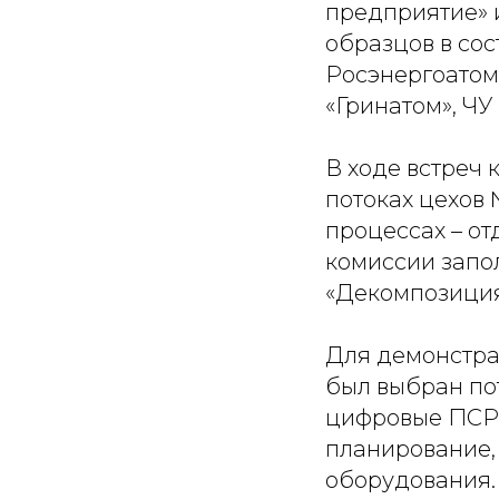
предприятие» 
образцов в со
Росэнергоатом
«Гринатом», Ч
В ходе встреч
потоках цехов
процессах – о
комиссии запо
«Декомпозиция
Для демонстра
был выбран пот
цифровые ПСР-
планирование, 
оборудования.