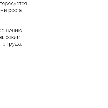
нтересуется
ми роста
 решению
 высоким
о труда.