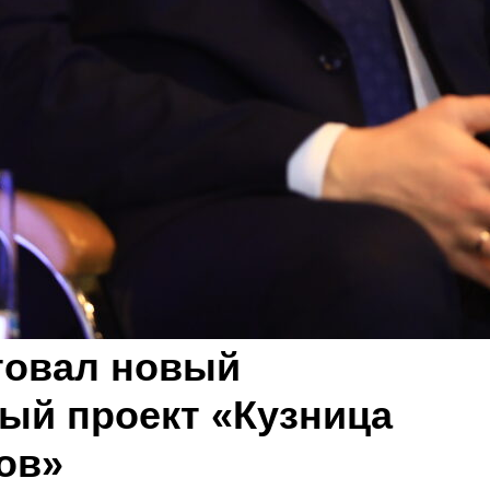
товал новый
ый проект «Кузница
ов»