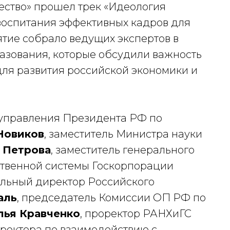
ество» прошел трек «Идеология
 воспитания эффективных кадров для
тие собрало ведущих экспертов в
разования, которые обсудили важность
для развития российской экономики и
 управления Президента РФ по
Новиков
, заместитель Министра науки
 Петрова
, заместитель генерального
ственной системы Госкорпорации
альный директор Российского
аль
, председатель Комиссии ОП РФ по
лья Кравченко
, проректор РАНХиГС
иректора по взаимодействию с