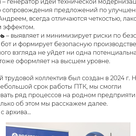
й
– генератор идей технической модерниза
о сопровождения предложений по улучшен
ндреем, всегда отличаются четкостью, лак
 эффектом.
рь
– выявляет и минимизирует риски по без
бот и формирует безопасную производстве
ого взгляда не уйдет ни одна потенциальна
 тоже оформляет на высшем уровне.
трудовой коллектив был создан в 2024 г. 
небольшой срок работы ПТК, мы смогли
вать ряд процессов на родном предприяти
олько об этом мы расскажем далее.
с архива...