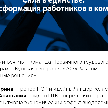
миться, мы – команда Первичного трудового
ра» - «Курская генерация» АО «Русатом
ные решения».
ерина
– тренер ПСР и идейный лидер колле
Анастасия
– лидер ПТК – определяю страт
считываю экономический эффект внедряем