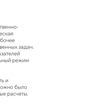
твенно-
ческая
абочее
венных задач.
азателей
льный режим
ть и
 можно было
ые расчёты.