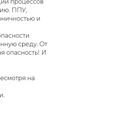
ции процессов
ию. ППУ,
оничностью и
опасности
нную среду. От
я опасность! И
Несмотря на
и.