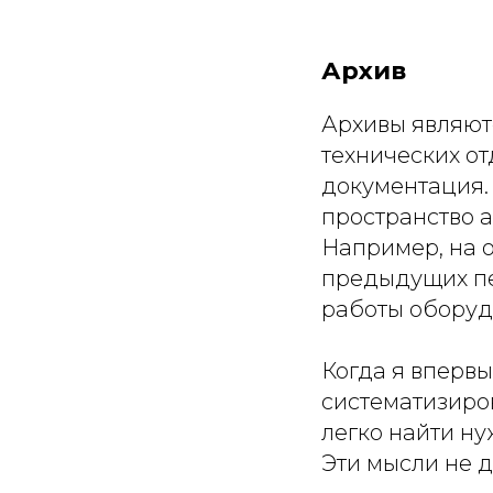
Архив
Архивы являют
технических от
документация. 
пространство а
Например, на 
предыдущих п
работы оборуд
Когда я впервы
систематизиров
легко найти н
Эти мысли не 