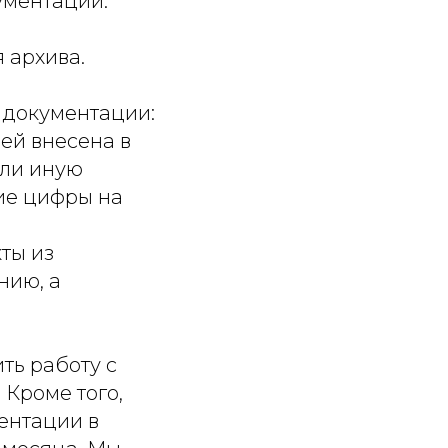
ументации.
 архива.
 документации:
ей внесена в
или иную
ие цифры на
ты из
нию, а
ть работу с
 Кроме того,
ентации в