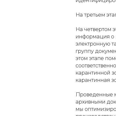
идентифициров
На третьем эт
На четвертом 
информация о 
электронную т
группу докуме
этом этапе пом
соответственн
карантинной з
карантинная з
Проведенные м
архивными доку
мы оптимизиро