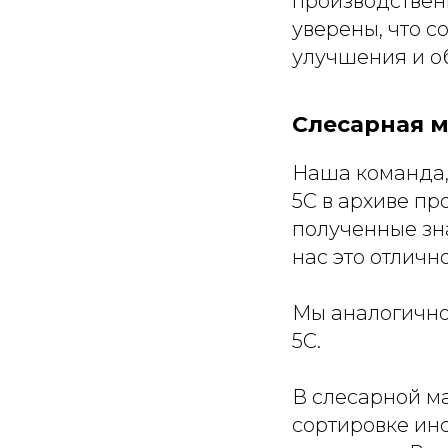
производствен
уверены, что 
улучшения и о
Слесарная м
Наша команда,
5С в архиве п
полученные зн
нас это отличн
Мы аналогично
5С.
В слесарной м
сортировке инс