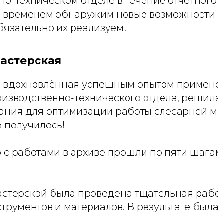
но-техническом отделе в течение отчетного
со временем обнаружим новые возможности
бязательно их реализуем!
астерская
 вдохновлённая успешным опытом примен
роизводственно-технического отдела, решил
ания для оптимизации работы слесарной ма
о получилось!
 с работами в архиве прошли по пяти шага
астерской была проведена тщательная рабо
трументов и материалов. В результате была