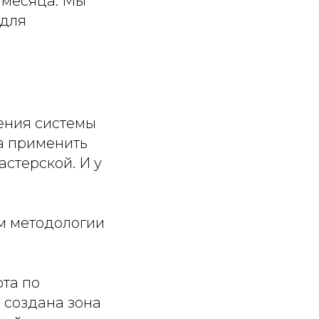
 месяца. Мы
 для
ения системы
а применить
стерской. И у
м методологии
та по
 создана зона