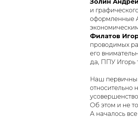
Золин Андре
и графическог
оформленные А
экономическим
Филатов Иго
проводимых ра
его внимательн
да, ППУ Игорь
Наш первичный 
относительно 
усовершенство
Об этом и не т
А началось все 