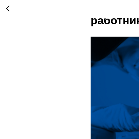
Сила в 
работни