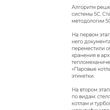
Алгоритм реше
системы 5С. Ст
методологии 5С
На первом этап
него документ
переместили о
хранения в арх
тепломеханиче
«Паровые котлы
этикетки.
На втором эта
по видам: сте
котлам и турб