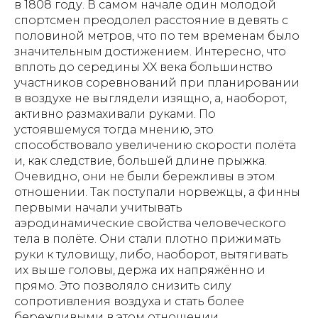
в 1808 году. В самом начале один молодой
спортсмен преодолел расстояние в девять с
половиной метров, что по тем временам было
значительным достижением. Интересно, что
вплоть до середины XX века большинство
участников соревнований при планировании
в воздухе не выглядели изящно, а, наоборот,
активно размахивали руками. По
устоявшемуся тогда мнению, это
способствовало увеличению скорости полёта
и, как следствие, большей длине прыжка.
Очевидно, они не были бережливы в этом
отношении. Так поступали норвежцы, а финны
первыми начали учитывать
аэродинамические свойства человеческого
тела в полёте. Они стали плотно прижимать
руки к туловищу, либо, наоборот, вытягивать
их выше головы, держа их напряжённо и
прямо. Это позволяло снизить силу
сопротивления воздуха и стать более
бережливыми в этом отношении.