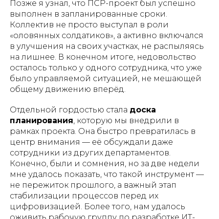
Позже я узнал, что ПСР-проект был успешно
выполнен в запланированные сроки.
Коллектив не просто выступал в роли
«оловянных солдатиков», а активно включался
в улучшения на своих участках, не распыляясь
на лишнее. В конечном итоге, недовольство
осталось только у одного сотрудника, что уже
было управляемой ситуацией, не мешающей
общему движению вперёд.
Отдельной гордостью стала
доска
планирования
, которую мы внедрили в
рамках проекта. Она быстро превратилась в
центр внимания — её обсуждали даже
сотрудники из других департаментов.
Конечно, были и сомнения, но за две недели
мне удалось показать, что такой инструмент —
не пережиток прошлого, а важный этап
стабилизации процессов перед их
цифровизацией. Более того, нам удалось
оживить рабочую группу по разработке ИТ-